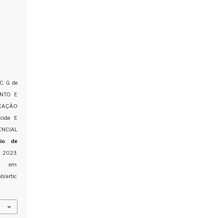
. G. de
ENTO E
ICAÇÃO
cida E
CIAL
io de
 2023.
m:
b/artic