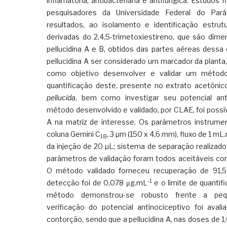
inflamatória, antibacteriana e antifúngica. Estudos f
pesquisadores da Universidade Federal do Pará
resultados, ao isolamento e identificação estrut
derivadas do 2,4,5-trimetoxiestireno, que são díme
pellucidina A e B, obtidos das partes aéreas dessa
pellucidina A ser considerado um marcador da planta
como objetivo desenvolver e validar um método
quantificação deste, presente no extrato acetôni
pellucida
, bem como investigar seu potencial anti
método desenvolvido e validado, por CLAE, foi possíve
A na matriz de interesse. Os parâmetros instrumen
coluna Gemini C
, 3 µm (150 x 4,6 mm), fluxo de 1 mL.
18
da injeção de 20 µL; sistema de separação realizad
parâmetros de validação foram todos aceitáveis co
O método validado forneceu recuperação de 91,5 
-1
detecção foi de 0,078 μg.mL
e o limite de quantif
método demonstrou-se robusto frente a peq
verificação do potencial antinociceptivo foi aval
contorção, sendo que a pellucidina A, nas doses de 1