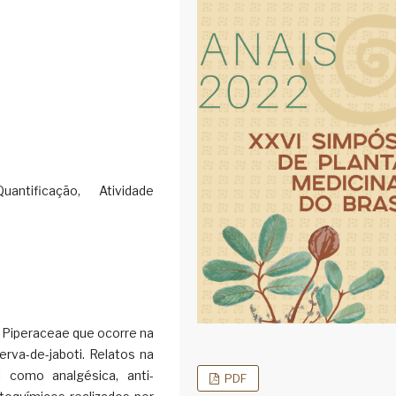
antificação, Atividade
a Piperaceae que ocorre na
rva-de-jaboti. Relatos na
l como analgésica, anti-
PDF