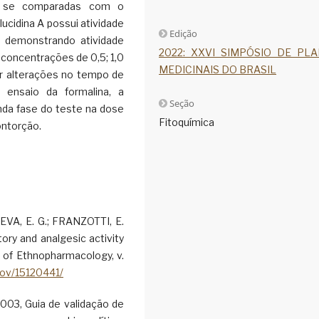
va se comparadas com o
ucidina A possui atividade
Edição
 demonstrando atividade
2022: XXVI SIMPÓSIO DE PL
s concentrações de 0,5; 1,0
MEDICINAIS DO BRASIL
zir alterações no tempo de
ensaio da formalina, a
Seção
nda fase do teste na dose
Fitoquímica
ontorção.
VA, E. G.; FRANZOTTI, E.
ry and analgesic activity
l of Ethnopharmacology, v.
gov/15120441/
003, Guia de validação de