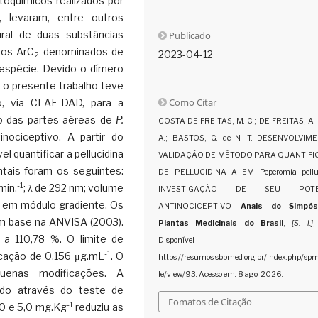
itoquímicos realizados por
, levaram, entre outros
ural de duas substâncias
Publicado
ros ArC
denominados de
2023-04-12
2
 espécie. Devido o dímero
, o presente trabalho teve
Como Citar
, via CLAE-DAD, para a
co das partes aéreas de
P.
COSTA DE FREITAS, M. C.; DE FREITAS, A. C
nociceptivo. A partir do
A.; BASTOS, G. de N. T. DESENVOLVIM
l quantificar a pellucidina
VALIDAÇÃO DE MÉTODO PARA QUANTIF
tais foram os seguintes:
DE PELLUCIDINA A EM Peperomia pellu
-1
min.
; λ de 292 nm; volume
INVESTIGAÇÃO DE SEU POTEN
o em módulo gradiente. Os
ANTINOCICEPTIVO.
Anais do Simpós
m base na ANVISA (2003).
Plantas Medicinais do Brasil
,
[S. l.]
,
a 110,78 %. O limite de
Disponível e
-1
icação de 0,156 μg.mL
. O
https://resumos.sbpmed.org.br/index.php/spm
uenas modificações. A
le/view/93. Acesso em: 8 ago. 2026.
iado através do teste de
Fomatos de Citação
-1
,0 e 5,0 mg.Kg
reduziu as