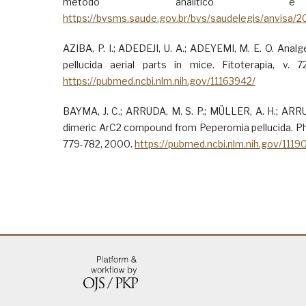
método analítico e bi
https://bvsms.saude.gov.br/bvs/saudelegis/anvisa
AZIBA, P. I.; ADEDEJI, U. A.; ADEYEMI, M. E. O. Analg
pellucida aerial parts in mice. Fitoterapia, v. 7
https://pubmed.ncbi.nlm.nih.gov/11163942/
BAYMA, J. C.; ARRUDA, M. S. P.; MÜLLER, A. H.; ARRU
dimeric ArC2 compound from Peperomia pellucida. Phyto
779-782, 2000.
https://pubmed.ncbi.nlm.nih.gov/1119