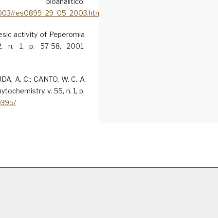
oanalítico.
/2003/res0899_29_05_2003.html
esic activity of Peperomia
2, n. 1, p. 57-58, 2001.
DA, A. C.; CANTO, W. C. A
chemistry, v. 55, n. 1, p.
0395/