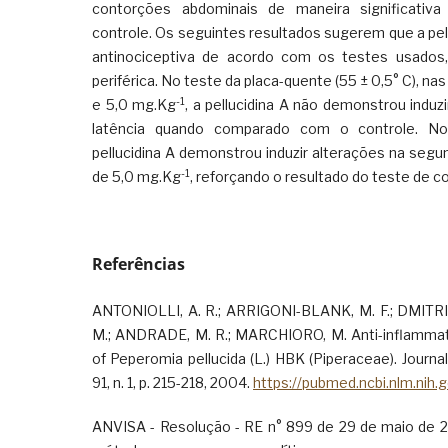
contorções abdominais de maneira significati
controle. Os seguintes resultados sugerem que a pell
antinociceptiva de acordo com os testes usados,
periférica. No teste da placa-quente (55 ± 0,5° C), na
-1
e 5,0 mg.Kg
, a pellucidina A não demonstrou indu
latência quando comparado com o controle. No 
pellucidina A demonstrou induzir alterações na segu
-1
de 5,0 mg.Kg
, reforçando o resultado do teste de c
Referências
ANTONIOLLI, A. R.; ARRIGONI-BLANK, M. F.; DMITRIE
M.; ANDRADE, M. R.; MARCHIORO, M. Anti-inflammato
of Peperomia pellucida (L.) HBK (Piperaceae). Journa
91, n. 1, p. 215-218, 2004.
https://pubmed.ncbi.nlm.nih.
ANVISA - Resolução - RE n° 899 de 29 de maio de 2